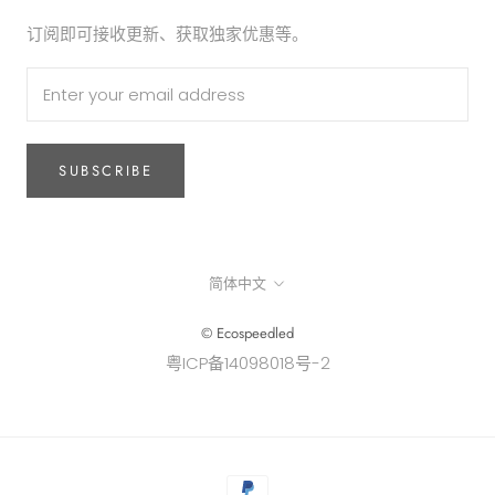
订阅即可接收更新、获取独家优惠等。
SUBSCRIBE
Language
简体中文
© Ecospeedled
粤ICP备14098018号-2